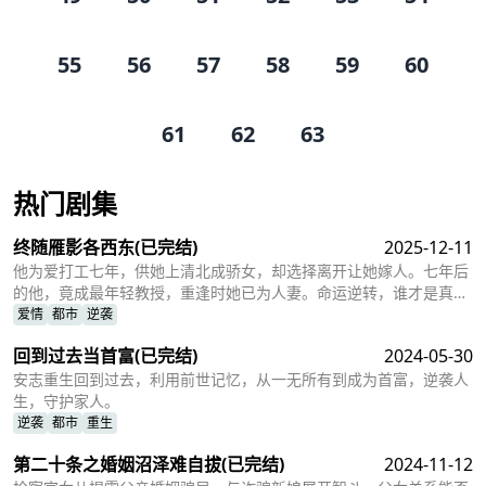
55
56
57
58
59
60
61
62
63
热门剧集
终随雁影各西东
(已完结)
2025-12-11
他为爱打工七年，供她上清北成骄女，却选择离开让她嫁人。七年后
的他，竟成最年轻教授，重逢时她已为人妻。命运逆转，谁才是真正
守护者？爱与牺牲的都市传奇，结局惊人！
爱情
都市
逆袭
回到过去当首富
(已完结)
2024-05-30
安志重生回到过去，利用前世记忆，从一无所有到成为首富，逆袭人
生，守护家人。
逆袭
都市
重生
第二十条之婚姻沼泽难自拔
(已完结)
2024-11-12