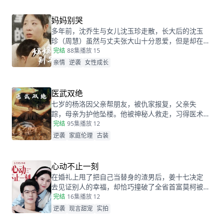
妈妈别哭
多年前，沈乔生与女儿沈玉珍走散，长大后的沈玉
珍（周慧）虽然与丈夫张大山十分恩爱，但是却在
婆家受尽欺负。因为女儿治病的钱被婆婆抢走，丈
完结
88集
播放 15
夫为了赚快钱意外“死亡”，周慧肚子里的二胎也因为
亲情
逆袭
女性成长
婆婆的磋磨胎死腹中。葬礼上，备受打击的周慧决
心一定要治好唯一的女儿，却不想自己的婆婆和小
叔子一家正在谋算着将丈夫的高额抚恤金据为己
医武双绝
有，而此时的沈乔生也匆匆赶到......
七岁的杨洛因父亲帮朋友，被仇家报复，父亲失
踪，母亲为护他坠楼。他被神秘人救走，习得医术
和功法。二十年后下山寻父，救下被跟踪的苏轻眉
完结
95集
播放 12
和她小姨，又因柳家女儿当日结婚退了婚约，被苏
逆袭
家庭伦理
古装
轻眉收留，两人渐生情愫。杨洛帮苏轻眉解决公司
危机，还打听到父亲失踪与裴家有关，裴家背靠京
都五大豪门。为找父亲，他提升实力，婚后与苏轻
心动不止一刻
眉一同前往京都。
在婚礼上甩了把自己当替身的渣男后，姜十七决定
去见证别人的幸福，却恰巧撞破了全省首富莫柯被
当众逃婚的尴尬时刻。瞬间的悲愤交加，让姜十七
完结
16集
播放 12
鼓起勇气见义勇为，上台演着戏嫁给了莫柯。但姜
逆袭
现言甜宠
实拍
十七不知道的是，这场婚礼本就是莫柯用来逃避联