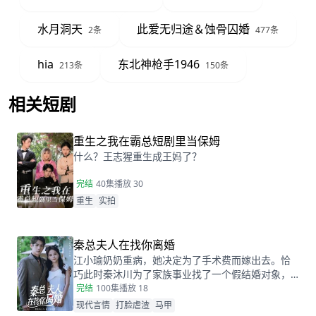
水月洞天
此爱无归途＆蚀骨囚婚
2条
477条
hia
东北神枪手1946
213条
150条
相关短剧
查看更多
重生之我在霸总短剧里当保姆
什么？王志猩重生成王妈了？
完结
40集
播放 30
重生
实拍
秦总夫人在找你离婚
江小瑜奶奶重病，她决定为了手术费而嫁出去。恰
巧此时秦沐川为了家族事业找了一个假结婚对象，
两人阴差阳错的在民政局领证后，秦沐川计划一年
完结
100集
播放 18
后离婚并留下电话。一年后，江小瑜在秦沐川的公
现代言情
打脸虐渣
马甲