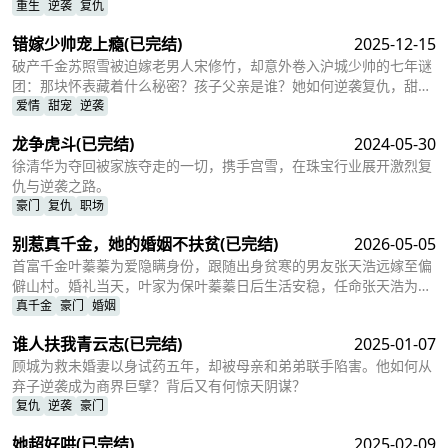
重生
逆袭
复仇
错嫁少帅宠上瘾
(已完结)
2025-12-15
破产千金苏照雪被迫嫁老男人宋修竹，却意外卷入沪城少帅的七年谜
团：那块怀表藏着什么秘密？孩子父亲是谁？她如何逆袭复仇，甜宠
上瘾成最尊贵女人？
爱情
甜宠
逆袭
龙争虎斗
(已完结)
2024-05-30
徐清华为夺回被家族夺走的一切，携手宫雪，在珠宝行业展开激烈复
仇与逆袭之路。
豪门
复仇
职场
别惹真千金，她的婚姻不扶贫
(已完结)
2026-05-05
首富千金叶蓁蓁为爱隐瞒身份，跟随出身贫寒的男友张天浩远嫁至偏
僻山村。婚礼当天，叶家为保叶蓁蓁日后生活安稳，任命张天浩为叶
氏集团总经理。未曾想，张天浩一朝得势便忘形膨胀，竟反过来瞧不
真千金
豪门
婚姻
上叶蓁蓁，对她展开了残忍至极的折磨
谁人扶我青云志
(已完结)
2025-01-07
顾城为救未婚妻以身试药五年，却被母亲和弟弟联手陷害。他如何从
弃子逆袭成为商界巨擘？背后又有何惊天阴谋？
复仇
逆袭
豪门
她超好哄
(已完结)
2025-02-09