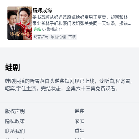
遇昏迷的秦志却被父亲欺骗。小蝶为救父接近她，
她凭借护身符和鸡汤味道发现真相。夏永长与江正
错嫁成缘
阳阻挠，夏雨薇救下父女，秦志苏醒，一家团圆，
姜书意顺从妈妈意愿嫁给妈宝男王富贵，却因和林
夏永长悔悟，夏雨薇继承家业，与秦志重归于好。
家少爷林子轩和豪门泼妇张美美同一天结婚，接错
了亲！而两对新人根本不知情...这场洞错房的闹剧会
完结
67集
播放 11
如何收场？
现言甜宠
家庭伦理
古装
蛙剧
蛙剧独播的听雪落白头逆袭短剧现已上线，沈听白,程寄雪,
昭弈,宇佳主演，完结状态，全集六十三集免费观看。
版权声明
逆袭
隐私政策
家庭
联系我们
重生