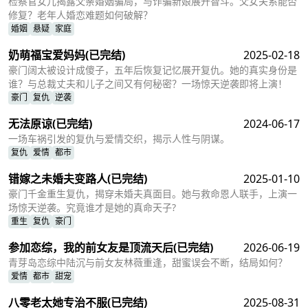
检察官女儿揭露父亲婚姻骗局，与诈骗新娘展开智斗。父女关系能否
修复？老年人婚恋难题如何破解？
婚姻
悬疑
家庭
奶萌福宝爱妈妈
(已完结)
2025-02-18
豪门阔太被设计成傻子，五年后恢复记忆展开复仇。她的真实身份是
谁？与总裁丈夫和儿子之间又有何秘密？一场惊天逆袭即将上演！
豪门
复仇
逆袭
无法原谅
(已完结)
2024-06-17
一场车祸引发的复仇与爱情交织，揭示人性与阴谋。
复仇
爱情
都市
错嫁之未婚夫变路人
(已完结)
2025-01-10
豪门千金重生复仇，揭穿未婚夫真面目。她与救命恩人联手，上演一
场惊天逆袭。究竟谁才是她的真命天子?
重生
复仇
豪门
参加恋综，我的前女友是顶流天后
(已完结)
2026-06-19
青芽岛恋综中陆沉与前女友林薇重逢，甜蜜误会不断，结局如何？
爱情
都市
甜宠
八零老太她专治不服
(已完结)
2025-08-31