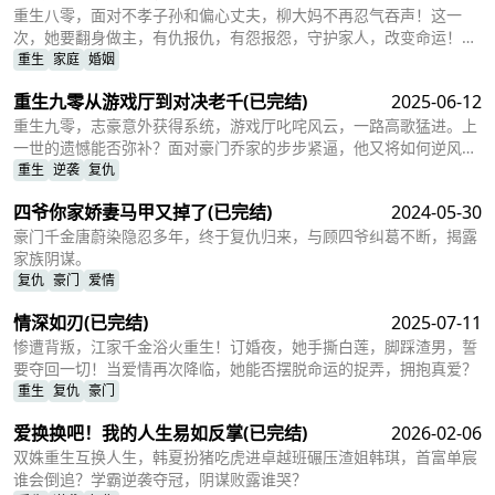
重生八零，面对不孝子孙和偏心丈夫，柳大妈不再忍气吞声！这一
次，她要翻身做主，有仇报仇，有怨报怨，守护家人，改变命运！她
能成功吗？
重生
家庭
婚姻
重生九零从游戏厅到对决老千
(已完结)
2025-06-12
重生九零，志豪意外获得系统，游戏厅叱咤风云，一路高歌猛进。上
一世的遗憾能否弥补？面对豪门乔家的步步紧逼，他又将如何逆风翻
盘，血债血偿？
重生
逆袭
复仇
四爷你家娇妻马甲又掉了
(已完结)
2024-05-30
豪门千金唐蔚染隐忍多年，终于复仇归来，与顾四爷纠葛不断，揭露
家族阴谋。
复仇
豪门
爱情
情深如刃
(已完结)
2025-07-11
惨遭背叛，江家千金浴火重生！订婚夜，她手撕白莲，脚踩渣男，誓
要夺回一切！当爱情再次降临，她能否摆脱命运的捉弄，拥抱真爱？
重生
复仇
豪门
爱换换吧！我的人生易如反掌
(已完结)
2026-02-06
双姝重生互换人生，韩夏扮猪吃虎进卓越班碾压渣姐韩琪，首富单宸
谁会倒追？学霸逆袭夺冠，阴谋败露谁哭？