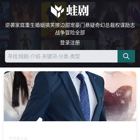
逆袭
家庭
重生
婚姻
搞笑
擦边
甜宠
豪门
悬疑
奇幻
总裁
权谋
励志
战争
冒险
全部
登录
注册
听雪落白头
雪落爱永恒