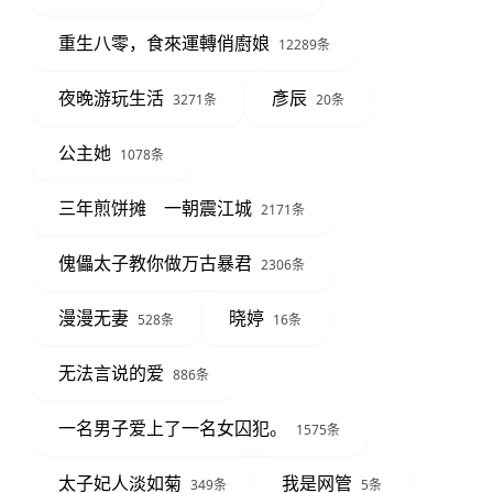
重生八零，食來運轉俏廚娘
12289条
夜晚游玩生活
彥辰
3271条
20条
公主她
1078条
三年煎饼摊 一朝震江城
2171条
傀儡太子教你做万古暴君
2306条
漫漫无妻
晓婷
528条
16条
无法言说的爱
886条
一名男子爱上了一名女囚犯。
1575条
太子妃人淡如菊
我是网管
349条
5条