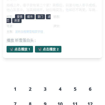
结婚三年，妻子竟有第二个家？离婚后，前妻与他人奉子成婚，
他心灰意冷。当真相揭开，她后悔莫及，他却已不再爱。车祸
后，他救了别人，她质问为何不是她？他们还能回到过去吗？
标签：
爱情
都市
豪门
虐
状态：
已完结
恋
浪漫
导演：
未知
评分：
无内容
主角：
沈听白
程寄雪
昭弈
宇佳
播放 听雪落白头 :
📽️ 点击播放 1
📽️ 点击播放 2
剧集目录
1
2
3
4
5
6
7
8
9
10
11
12