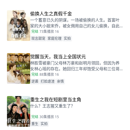
司面试，两人再次相遇，相互觉得眼熟，两人因误
会产生纠葛。
偷换人生之真假千金
一个蓄意已久的阴谋，一场被偷换的人生。首富叶
家的大小姐宋乔，被女佣用自己的女儿偷换，自此
两个女孩的命运天差地别，一夕之间本该是天之骄
完结
73集
播放 16
女的宋乔沦落为佣人女儿，从小备受折磨。而本该
现言甜宠
家庭伦理
实拍
贫穷孤苦的佣人女儿，变成为了高高在上万千宠爱
的大小姐。
觉醒当天，我当上全国状元
林胜雪被豪门父母林万豪和赵明月领回，但因为养
女林心瑶的存在。她回归三年却饱受父母和三位哥
哥的嫌弃厌恶，高考完毕的当晚，更是因为救出被
完结
88集
播放 16
林心瑶撞成植物人的傅芊芊，被亲生父母和三个哥
逆袭
打脸虐渣
亲情
哥联手送入了惩教所。高考放榜当天，林胜雪因证
据不足走出了惩教所。面对三位哥哥施舍和不屑，
林胜雪果断跟她们断绝关系，还在状元宴上用全国
重生之我在短剧里当主角
状元的满分成绩，横扫父母和三位哥哥嘲笑和不
什么？王志猩又重生了？
屑。
完结
30集
播放 15
重生
实拍