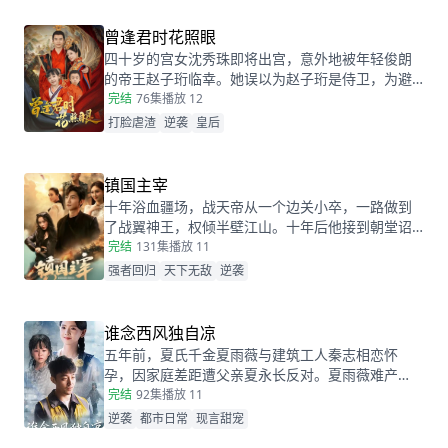
姻的设计，而她的出现，不仅捣乱了莫柯的计划，
还让她闯进了莫柯的心里。事后，莫柯购买了姜十
曾逢君时花照眼
七所在的公司，成了空降的老板，开始了自己的茫
四十岁的宫女沈秀珠即将出宫，意外地被年轻俊朗
茫追妻之旅……
的帝王赵子珩临幸。她误以为赵子珩是侍卫，为避
免淫秽后宫的罪罚，惊恐之下选择了逃离。六年
完结
76集
播放 12
后，沈秀珠携龙凤胎现身宫廷百子宴，却被亲族羞
打脸虐渣
逆袭
皇后
辱和污蔑。危机关头，赵子珩认出了她，护她周
全。最终，沈秀珠母凭子贵，成为人人敬仰的皇
后，狠狠打了那些人的脸！
镇国主宰
十年浴血疆场，战天帝从一个边关小卒，一路做到
了战翼神王，权倾半壁江山。十年后他接到朝堂诏
书，回京述职，终于有机会让当年害自己母亲的仇
完结
131集
播放 11
人为之付出代价
强者回归
天下无敌
逆袭
谁念西风独自凉
五年前，夏氏千金夏雨薇与建筑工人秦志相恋怀
孕，因家庭差距遭父亲夏永长反对。夏雨薇难产
时，夏永长借机逼秦志离开，谎称孩子夭折，实则
完结
92集
播放 11
把孩子小蝶交给秦志。秦志工地事故后失智，父女
逆袭
都市日常
现言甜宠
拾荒为生。五年后，夏雨薇坚信秦志未死，医院偶