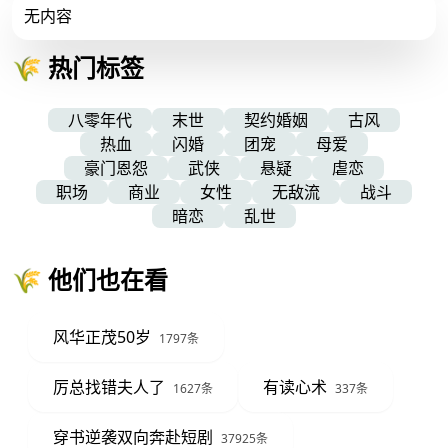
无内容
🌾 热门标签
八零年代
末世
契约婚姻
古风
热血
闪婚
团宠
母爱
豪门恩怨
武侠
悬疑
虐恋
职场
商业
女性
无敌流
战斗
暗恋
乱世
🌾 他们也在看
风华正茂50岁
1797条
厉总找错夫人了
有读心术
1627条
337条
穿书逆袭双向奔赴短剧
37925条