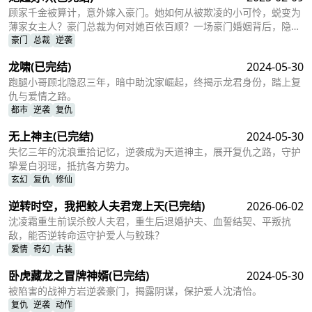
顾家千金被算计，意外嫁入豪门。她如何从被欺凌的小可怜，蜕变为
薄家女主人？豪门总裁为何对她百依百顺？一场豪门婚姻背后，隐藏
着怎样的阴谋与真相？
豪门
总裁
逆袭
龙啸
(已完结)
2024-05-30
跑腿小哥顾北隐忍三年，暗中助沈家崛起，终揭示龙君身份，踏上复
仇与爱情之路。
都市
逆袭
复仇
无上神主
(已完结)
2024-05-30
失忆三年的沈浪重拾记忆，逆袭成为天道神主，展开复仇之路，守护
挚爱白羽瑶，抵抗各方势力。
玄幻
复仇
修仙
逆转时空，我把鲛人夫君宠上天
(已完结)
2026-06-02
沈凌霜重生前误杀鲛人夫君，重生后退婚护夫、血誓结契、平叛抗
敌，能否逆转命运守护爱人与鲛珠？
爱情
奇幻
古装
卧虎藏龙之冒牌神婿
(已完结)
2024-05-30
被陷害的战神方岩逆袭豪门，揭露阴谋，保护爱人沈清怡。
复仇
逆袭
动作