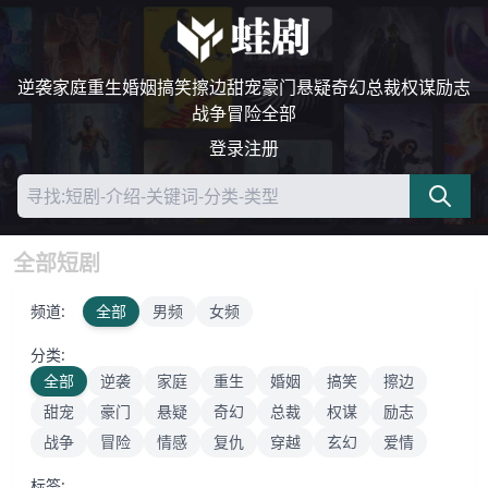
逆袭
家庭
重生
婚姻
搞笑
擦边
甜宠
豪门
悬疑
奇幻
总裁
权谋
励志
战争
冒险
全部
登录
注册
全部短剧
频道:
全部
男频
女频
分类:
全部
逆袭
家庭
重生
婚姻
搞笑
擦边
甜宠
豪门
悬疑
奇幻
总裁
权谋
励志
战争
冒险
情感
复仇
穿越
玄幻
爱情
标签: