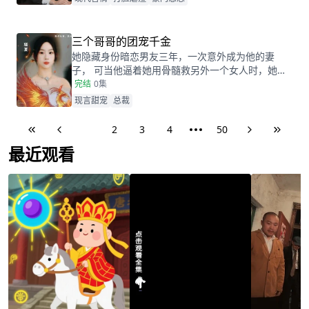
三个哥哥的团宠千金
她隐藏身份暗恋男友三年，一次意外成为他的妻
子， 可当他逼着她用骨髓救另外一个女人时，她毫
不犹豫选择了离婚。 离婚后，绯闻说她嚣张跋扈，
完结
0集
父亲看到女儿被欺负了，霸气反击。 传闻她被包
现言甜宠
总裁
养？大哥直接公布她的身份。 都说她以权压人，二
哥直接助威，污蔑她拈花惹草，三哥直接程序黑了
1
2
3
4
50
对方。 他简直气炸了，把人逼到墙角，“我可以被你
最近观看
包养，讨你欢心，而且还是免费的。”