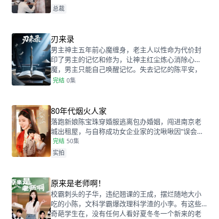
境，他一出面，所有的事情都能迎刃而解。 等到她
总裁
追问时，他总是说运气好， 直到有一天，她看了莞
城千亿首富因为宠妻而出名的采访，惊讶地发现千
亿首富竟然和她老公长得一模一样。 他宠妻成狂，
刃来录
宠的就是她呀！
男主神主五年前心魔缠身，老主人以性命为代价封
印了男主的记忆和修为，让神主红尘炼心消除心
魔，男主只能自己唤醒记忆。失去记忆的陈平安，
鸿运当头，成为小小婿，身份揭露后，新婚妻子悔
完结
0集
不当初!
80年代烟火人家
落跑新娘陈宝珠穿婚服逃离包办婚姻，闯进南京老
城出租屋，与自称成功女企业家的沈啾啾因“误会开
场”争执，后发现被房东一房二租。无奈之下，两个
完结
50集
天差地别的女人开启同居生活。面对困境与压力，
实拍
她们从饭馆打工、跳蚤市场创业，一路踩坑，最终
不再逃避，学会直面自我、接纳彼此，踏上成长之
旅~
原来是老师啊！
校霸刺头的子华，违纪翘课的王成，摆烂随地大小
吃的小陈，文科学霸爆改理科学渣的小李。有这些
奇葩学生在，没有任何人看好夏冬冬一个新来的老