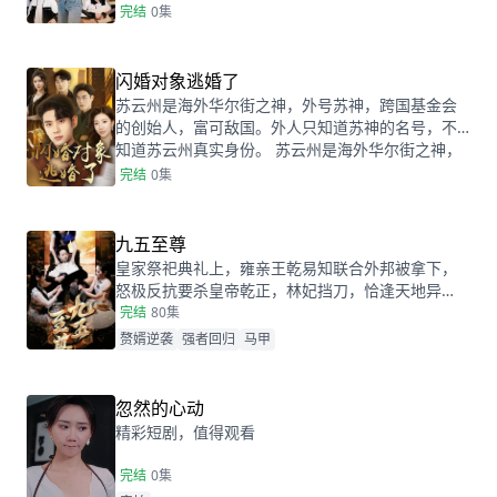
师能教好七班。夏冬冬却表示：给她三个月，她定
完结
0集
能让所有人对七班刮目相看。
闪婚对象逃婚了
苏云州是海外华尔街之神，外号苏神，跨国基金会
的创始人，富可敌国。外人只知道苏神的名号，不
知道苏云州真实身份。 苏云州是海外华尔街之神，
外号苏神，跨国基金会的创始
完结
0集
九五至尊
皇家祭祀典礼上，雍亲王乾易知联合外邦被拿下，
怒极反抗要杀皇帝乾正，林妃挡刀，恰逢天地异
象，乾正穿越，变成林家赘婿张小凡。张小凡在电
完结
80集
梯清醒后将林沐雪误认为林妃，想让林妃带其离开
赘婿逆袭
强者回归
马甲
却反遭掌掴，一番了解后，张小凡明白自己处境，
得知林沐雪是林妃后人，决定要在新世界再挣得一
份江山！
忽然的心动
精彩短剧，值得观看
完结
0集