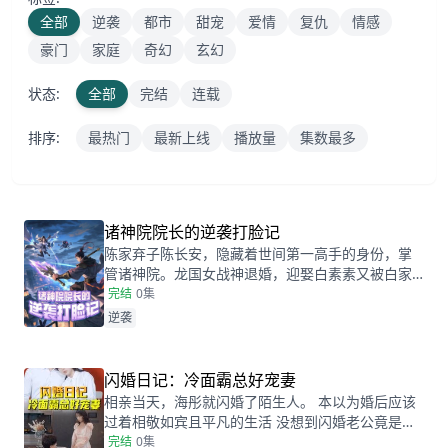
全部
逆袭
都市
甜宠
爱情
复仇
情感
豪门
家庭
奇幻
玄幻
状态:
全部
完结
连载
排序:
最热门
最新上线
播放量
集数最多
诸神院院长的逆袭打脸记
陈家弃子陈长安，隐藏着世间第一高手的身份，掌
管诸神院。龙国女战神退婚，迎娶白素素又被白家
人看不起。陈长安在这复杂的情感与家族矛盾中，
完结
0集
凭借自身实力，在退婚、婚约等纷争里，强势打
逆袭
脸，将各大家族踩在脚下，完成从弃子到王者的华
丽转身 。
闪婚日记：冷面霸总好宠妻
相亲当天，海彤就闪婚了陌生人。 本以为婚后应该
过着相敬如宾且平凡的生活 没想到闪婚老公竟是个
粘人的牛皮糖。 最让她惊讶的是，每次她面临困
完结
0集